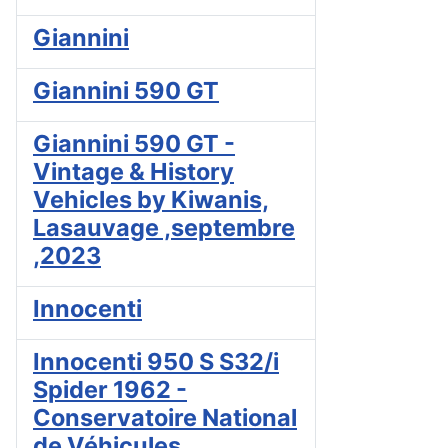
Giannini
Giannini 590 GT
Giannini 590 GT -
Vintage & History
Vehicles by Kiwanis,
Lasauvage ,septembre
,2023
Innocenti
Innocenti 950 S S32/i
Spider 1962 -
Conservatoire National
de Véhicules