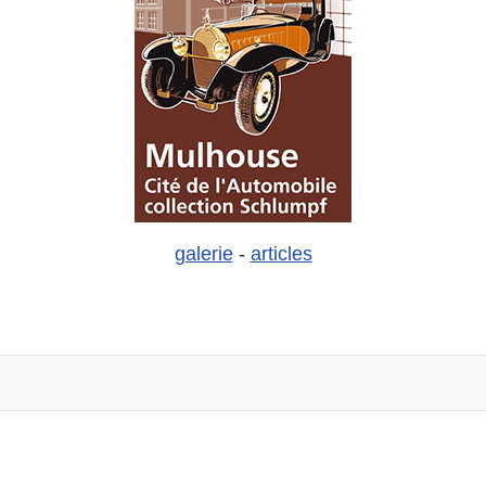
galerie
-
articles
- Heudicourt-sous-les-côtes - Lac de Madine