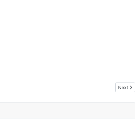
Next artic
Next